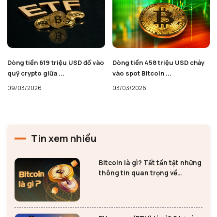
9 triệu USD đổ vào
Dòng tiền 458 triệu USD chảy
Dòng tiền 1 tỷ U
ữa ...
vào spot Bitcoin ...
Bitcoin ETF, thị 
03/03/2026
27/02/2026
Tin xem nhiều
Bitcoin là gì? Tất tần tật những
thông tin quan trọng về
Bitcoin