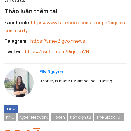
vấn đầu tư.
Thảo luận thêm tại
Facebook:
https://www.facebook.com/groups/bigcoin
community
Telegram:
https://t.me/Bigcoinnews
Twitter:
https://twitter.com/BigcoinVN
Elly Nguyen
"Money is made by sitting, not trading"
TAGS
KNC
Kyber Network
Token
tiền điện tử
The Block 101