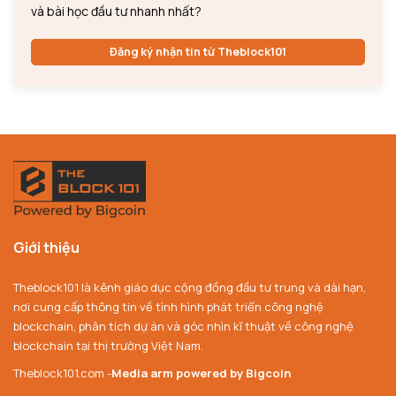
và bài học đầu tư nhanh nhất?
Đăng ký nhận tin từ Theblock101
Giới thiệu
Theblock101 là kênh giáo dục cộng đồng đầu tư trung và dài hạn,
nơi cung cấp thông tin về tình hình phát triển công nghệ
blockchain, phân tích dự án và góc nhìn kĩ thuật về công nghệ
blockchain tại thị trường Việt Nam.
Theblock101.com -
Media arm powered by Bigcoin