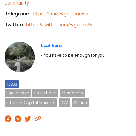
community
Telegram:
https://t.me/Bigcoinnews
Twitter:
https://twitter.com/BigcoinVN
Leahhere
- You have to be enough for you
TAGS
Launchcoin
Launchpad
Memecoin
Internet Capital Markets
ICM
Solana