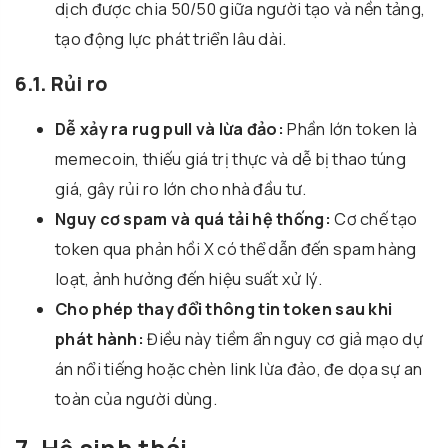
dịch được chia 50/50 giữa người tạo và nền tảng,
tạo động lực phát triển lâu dài.
6.1. Rủi ro
Dễ xảy ra rug pull và lừa đảo:
Phần lớn token là
memecoin, thiếu giá trị thực và dễ bị thao túng
giá, gây rủi ro lớn cho nhà đầu tư.
Nguy cơ spam và quá tải hệ thống:
Cơ chế tạo
token qua phản hồi X có thể dẫn đến spam hàng
loạt, ảnh hưởng đến hiệu suất xử lý.
Cho phép thay đổi thông tin token sau khi
phát hành:
Điều này tiềm ẩn nguy cơ giả mạo dự
án nổi tiếng hoặc chèn link lừa đảo, đe dọa sự an
toàn của người dùng.