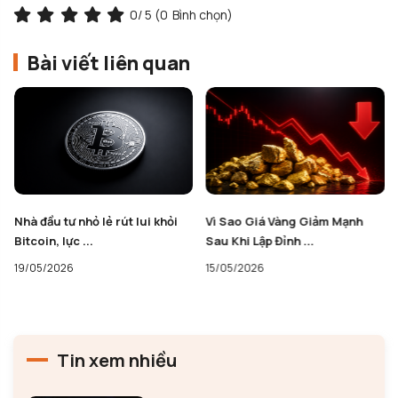
0
/ 5 (
0
Bình chọn)
Bài viết liên quan
Vì Sao Giá Vàng Giảm Mạnh
Billions Network ($BILL) có
Sau Khi Lập Đỉnh ...
đang biến người ...
15/05/2026
13/05/2026
Tin xem nhiều