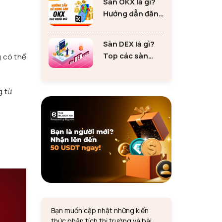
Sàn OKX là gì?
tư Ethereum
Hướng dẫn đăng
ký sàn OKX đơn
giản cho người
Sàn DEX là gì?
mới
Top các sàn
 có thể
DEX lớn nhất thị
trường 2024
g từ
Bạn muốn cập nhật những kiến
thức phân tích thị trường và bài