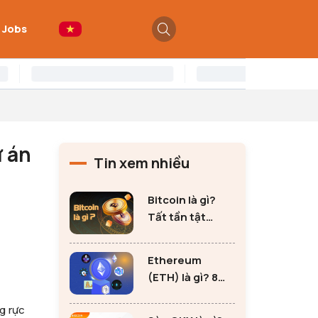
 Jobs
ự án
Tin xem nhiều
Bitcoin là gì?
Tất tần tật
những thông tin
quan trọng về
Ethereum
Bitcoin
(ETH) là gì? 8
lưu ý không thể
g rực
bỏ qua khi đầu