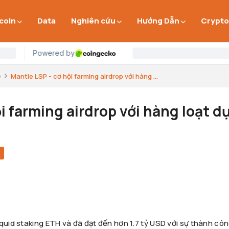
 coin
Data
Nghiên cứu
Hướng Dẫn
Crypto
e
Mantle LSP - cơ hội farming airdrop với hàng ...
i farming airdrop với hàng loạt d
e
quid staking ETH và đã đạt đến hơn 1.7 tỷ USD với sự thành côn