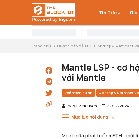
Tin Tức
Giá
Trang chủ
Hướng dẫn đầu tư
Airdrop & Retroactiv
Mantle LSP - cơ hộ
với Mantle
Phân tích dự án
Airdrop & Retroactiv
By
Vinz Nguyen
22/07/2024
Mục lục nội dung
Mantle đã phát triển mETH - một li