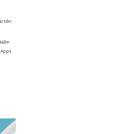
ài sản
 kiểm
 dApps