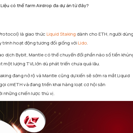
? Liệu có thể farm Airdrop đa dự án từ đây?
Protocol) là giao thức
Liquid Staking
dành cho ETH, người dùng
trình hoạt động tương đối giống với
Lido
.
ao dịch Bybit, Mantle có thể chuyển đổi phần nào số tiền khủn
t một lượng TVL lớn dù phát triển chưa quá lâu.
taking đang nở rộ và Mantle cũng dự kiến sẽ sớm ra mắt Liquid
gọi cmETH và đang triển khai hàng loạt cơ hội săn
 những chiến lược thú vị.