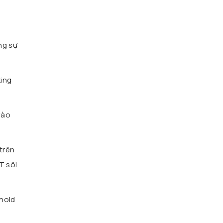
ng sự
king
vào
trên
T sôi
 hold