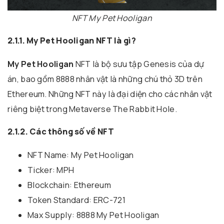
NFT My Pet Hooligan
2.1.1. My Pet Hooligan NFT là gì?
My Pet Hooligan
NFT là bộ sưu tập Genesis của dự
án, bao gồm 8888 nhân vật là những chú thỏ 3D trên
Ethereum. Những NFT này là đại diện cho các nhân vật
riêng biệt trong Metaverse The Rabbit Hole.
2.1.2. Các thông số về NFT
NFT Name: My Pet Hooligan
Ticker: MPH
Blockchain: Ethereum
Token Standard: ERC-721
Max Supply: 8888 My Pet Hooligan