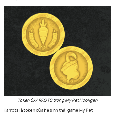
Token $KARROTS trong My Pet Hooligan
Karrots là token của hệ sinh thái game My Pet