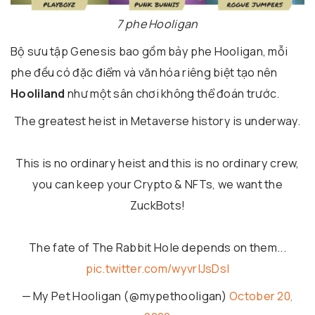
7 phe Hooligan
Bộ sưu tập Genesis bao gồm bảy phe Hooligan, mỗi
phe đều có đặc điểm và văn hóa riêng biệt tạo nên
Hooliland
như một sân chơi không thể đoán trước.
The greatest heist in Metaverse history is underway.
This is no ordinary heist and this is no ordinary crew,
you can keep your Crypto & NFTs, we want the
ZuckBots!
The fate of The Rabbit Hole depends on them...
pic.twitter.com/wyvrlJsDsI
— My Pet Hooligan (@mypethooligan)
October 20,