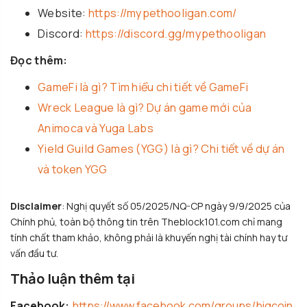
Website:
https://mypethooligan.com/
Discord:
https://discord.gg/mypethooligan
Đọc thêm:
GameFi là gì? Tìm hiểu chi tiết về GameFi
Wreck League là gì? Dự án game mới của
Animoca và Yuga Labs
Yield Guild Games (YGG) là gì? Chi tiết về dự án
và token YGG
Disclaimer
: Nghị quyết số 05/2025/NQ-CP ngày 9/9/2025 của
Chính phủ, toàn bộ thông tin trên Theblock101.com chỉ mang
tính chất tham khảo, không phải là khuyến nghị tài chính hay tư
vấn đầu tư.
Thảo luận thêm tại
Facebook:
https://www.facebook.com/groups/bigcoin