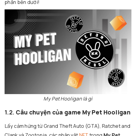
phần bên dưới!
My Pet Hooligan là gì
1.2.
Câu chuyện của game My Pet Hooligan
Lấy cảm hứng từ Grand Theft Auto (GTA), Ratchet and
Clank và Zootopia, các nhân vật
NFT
trong
My Pet