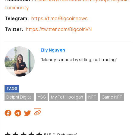
community
Telegram:
https://t.me/Bigcoinnews
Twitter:
https://twitter.com/BigcoinVN
Elly Nguyen
"Money is made by sitting, not trading"
TAGS
Delphi Digital
YGG
My Pet Hooligan
NFT
Game NFT
5
/ 5 (
1
Bình chọn)