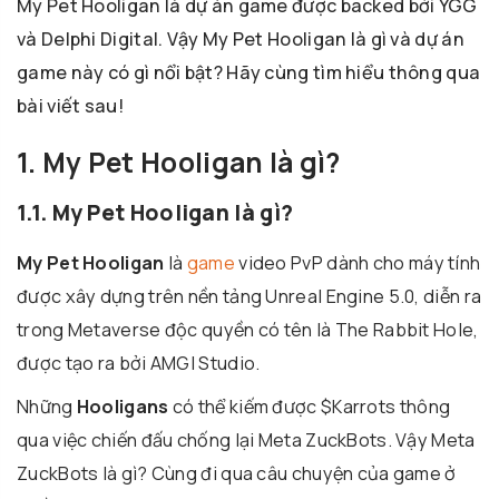
My Pet Hooligan là dự án game được backed bởi YGG
và Delphi Digital. Vậy My Pet Hooligan là gì và dự án
game này có gì nổi bật? Hãy cùng tìm hiểu thông qua
bài viết sau!
1. My Pet Hooligan là gì?
1.1. My Pet Hooligan là gì?
My Pet Hooligan
là
game
video PvP dành cho máy tính
được xây dựng trên nền tảng Unreal Engine 5.0, diễn ra
trong Metaverse độc quyền có tên là The Rabbit Hole,
được tạo ra bởi AMGI Studio.
Những
Hooligans
có thể kiếm được $Karrots thông
qua việc chiến đấu chống lại Meta ZuckBots. Vậy Meta
ZuckBots là gì? Cùng đi qua câu chuyện của game ở