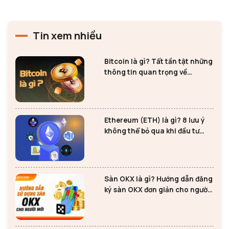
Tin xem nhiều
Bitcoin là gì? Tất tần tật những
thông tin quan trọng về
Bitcoin
Ethereum (ETH) là gì? 8 lưu ý
không thể bỏ qua khi đầu tư
Ethereum
Sàn OKX là gì? Hướng dẫn đăng
ký sàn OKX đơn giản cho người
mới