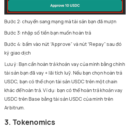
Bước 2: chuyển sang mạng mà tài sản bạn đã mượn
Bước 3: nhập số tiền bạn muốn hoàn trả
Bước 4: bấm vào nút “Approve” và nút “Repay” sau đó
ký giao dịch
Lưu ý: Bạn cần hoàn trả khoản vay của mình bằng chính
tài sản bạn đã vay + lãi tích luỹ. Nếu bạn chọn hoàn trả
USDC, bạn có thể chọn tài sản USDC trên một chain
khác để hoàn trả. Ví dụ: bạn có thể hoàn trả khoản vay
USDC trên Base bằng tài sản USDC của mình trên
Arbitrum.
3. Tokenomics