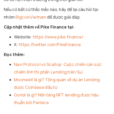
Nếu có bất cứ thắc mắc nào, hãy để lại câu hỏi tại
nhóm
BigcoinVietnam
để được giải đáp.
Cập nhật thêm về Pike Finance tại:
Website:
https://www.pike.finance/
X:
https://twitter.com/PikeFinance
Đọc thêm:
Navi Protocol vs Scallop: Cuộc chiến cân sức
chiếm lĩnh thị phần Lending trên Sui
Moonwell là gì? Tổng quan về dự án Lending
được Coinbase đầu tư
Gondi là gì? Nền tảng NFT lending được hậu
thuẫn bởi Pantera