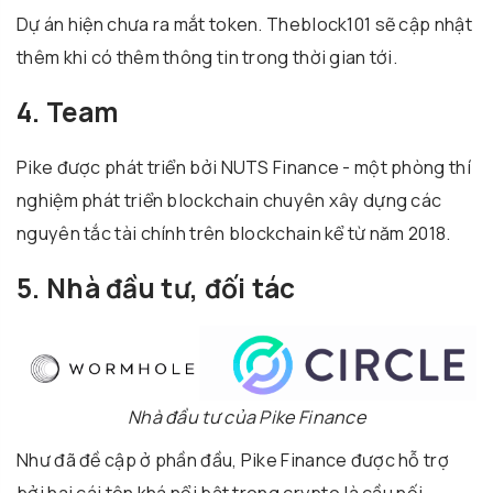
Dự án hiện chưa ra mắt token. Theblock101 sẽ cập nhật
thêm khi có thêm thông tin trong thời gian tới.
4. Team
Pike được phát triển bởi NUTS Finance - một phòng thí
nghiệm phát triển blockchain chuyên xây dựng các
nguyên tắc tài chính trên blockchain kể từ năm 2018.
5. Nhà đầu tư, đối tác
Nhà đầu tư của Pike Finance
Như đã đề cập ở phần đầu, Pike Finance được hỗ trợ