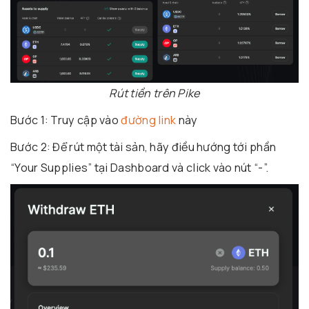
Rút tiền trên Pike
Bước 1: Truy cập vào
đường link
này
Bước 2: Để rút một tài sản, hãy điều hướng tới phần
“Your Supplies” tại Dashboard và click vào nút “-”.