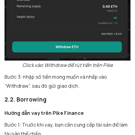
Click vào Withdraw để rút tiền trên Pike
Bước 3: nhập số tiền mong muốn và nhấp vào
“Withdraw”, sau đó gửi giao dịch.
2.2. Borrowing
Hướng dẫn vay trên Pike Finance
Bước 1: Trước khi vay, bạn cần cung cấp tài sản để làm
tài sản thế chấp.