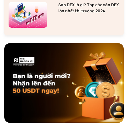
Sàn DEX là gì? Top các sàn DEX
lớn nhất thị trường 2024