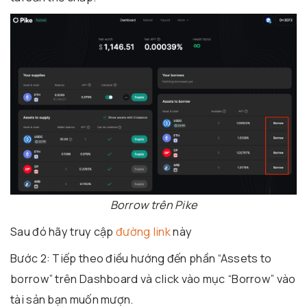
Borrow trên Pike
Sau đó hãy truy cập
đường link
này
Bước 2: Tiếp theo điều hướng đến phần “Assets to
borrow” trên Dashboard và click vào mục “Borrow” vào
tài sản bạn muốn mượn.