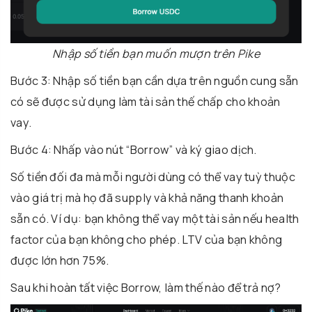
Nhập số tiền bạn muốn mượn trên Pike
Bước 3: Nhập số tiền bạn cần dựa trên nguồn cung sẵn
có sẽ được sử dụng làm tài sản thế chấp cho khoản
vay.
Bước 4: Nhấp vào nút “Borrow” và ký giao dịch.
Số tiền đối đa mà mỗi người dùng có thể vay tuỳ thuộc
vào giá trị mà họ đã supply và khả năng thanh khoản
sẵn có. Ví dụ: bạn không thể vay một tài sản nếu health
factor của bạn không cho phép. LTV của bạn không
được lớn hơn 75%.
Sau khi hoàn tất việc Borrow, làm thế nào để trả nợ?