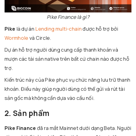
Pike Finance là gì?
Pike
là dự án
Lending
multi-chain
được hỗ trợ bởi
Wormhole
và Circle.
Dự án hỗ trợ người dùng cung cấp thanh khoản và
mượn các tài sản native trên bất cứ chain nào được hỗ
trợ.
Kiến trúc này của Pike phục vụ chức năng lưu trữ thanh
khoản. Điều này giúp người dùng có thể gửi và rút tài
sản gốc mà không cần dựa vào cầu nối.
2. Sản phẩm
Pike Finance
đã ra mắt Mainnet dưới dạng Beta. Người