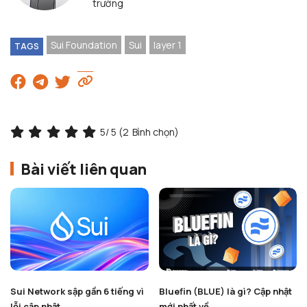
trường
Sui Foundation
Sui
layer 1
TAGS
5
/ 5 (
2
Bình chọn)
Bài viết liên quan
Sui Network sập gần 6 tiếng vì
Bluefin (BLUE) là gì? Cập nhật
lỗi cập nhật, ...
mới nhất về ...