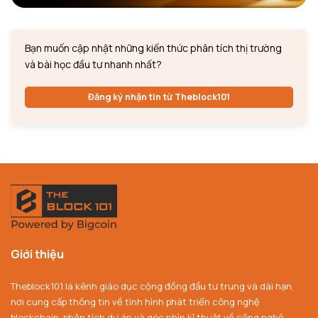
Bạn muốn cập nhật những kiến thức phân tích thị trường
và bài học đầu tư nhanh nhất?
Đăng ký nhận tin từ Theblock101
Giới thiệu
Theblock101 là kênh giáo dục cộng đồng đầu tư trung và dài hạn,
nơi cung cấp thông tin về tình hình phát triển công nghệ
blockchain, phân tích dự án và góc nhìn kĩ thuật về công nghệ