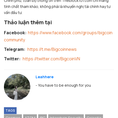
Chính phủ, toàn bộ thông tin trên Theblock101.com chỉ mang
tính chất tham khảo, không phải là khuyến nghị tài chính hay tư
vấn đầu tư.
Thảo luận thêm tại
Facebook:
https://www.facebook.com/groups/bigcoin
community
Telegram:
https://t.me/Bigcoinnews
Twitter:
https://twitter.com/BigcoinVN
Leahhere
- You have to be enough for you
TAGS
Cosmos
ATOM
IBC
Interchain Security
Celestia