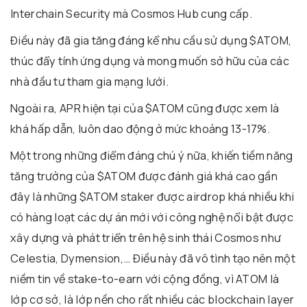
Interchain Security mà Cosmos Hub cung cấp.
Điều này đã gia tăng đáng kể nhu cầu sử dụng $ATOM,
thúc đẩy tính ứng dụng và mong muốn sở hữu của các
nhà đầu tư tham gia mạng lưới.
Ngoài ra, APR hiện tại của $ATOM cũng được xem là
khá hấp dẫn, luôn dao động ở mức khoảng 13-17%.
Một trong những điểm đáng chú ý nữa, khiến tiềm năng
tăng trưởng của $ATOM được đánh giá khá cao gần
đây là những $ATOM staker được airdrop khá nhiều khi
có hàng loạt các dự án mới với công nghệ nổi bật được
xây dựng và phát triển trên hệ sinh thái Cosmos như
Celestia, Dymension,… Điều này đã vô tình tạo nên một
niềm tin về stake-to-earn với cộng đồng, vì ATOM là
lớp cơ sở, là lớp nền cho rất nhiều các blockchain layer