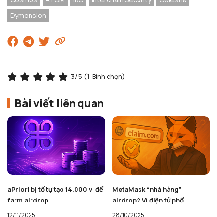
Dymension
3
/ 5 (
1
Bình chọn)
Bài viết liên quan
aPriori bị tố tự tạo 14.000 ví để
MetaMask “nhá hàng”
farm airdrop ...
airdrop? Ví điện tử phổ ...
12/11/2025
28/10/2025