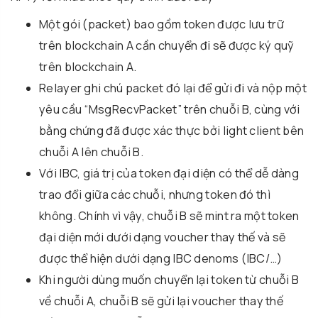
Một gói (packet) bao gồm token được lưu trữ
trên blockchain A cần chuyển đi sẽ được ký quỹ
trên blockchain A.
Relayer ghi chú packet đó lại để gửi đi và nộp một
yêu cầu “MsgRecvPacket” trên chuỗi B, cùng với
bằng chứng đã được xác thực bởi light client bên
chuỗi A lên chuỗi B.
Với IBC, giá trị của token đại diện có thể dễ dàng
trao đổi giữa các chuỗi, nhưng token đó thì
không. Chính vì vậy, chuỗi B sẽ mint ra một token
đại diện mới dưới dạng voucher thay thế và sẽ
được thể hiện dưới dạng IBC denoms (IBC/…)
Khi người dùng muốn chuyển lại token từ chuỗi B
về chuỗi A, chuỗi B sẽ gửi lại voucher thay thế