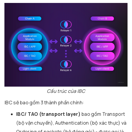
Cấu trúc của IBC
IBC sẽ bao gồm 3 thành phần chính:
IBC/ TAO (transport layer)
bao gồm Transport
(bộ vận chuyển), Authentication (bộ xác thực) và
Ordering of packets (bộ đóng gói) - được gọi là