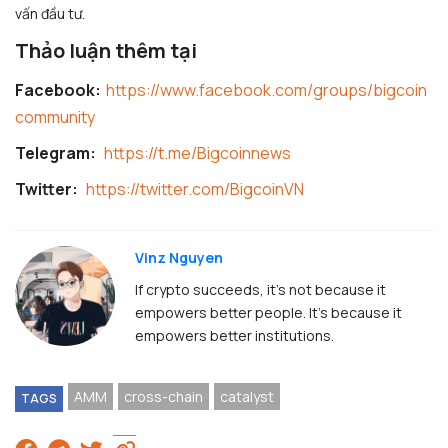
vấn đầu tư.
Thảo luận thêm tại
Facebook:
https://www.facebook.com/groups/bigcoin
community
Telegram:
https://t.me/Bigcoinnews
Twitter:
https://twitter.com/BigcoinVN
Vinz Nguyen
If crypto succeeds, it's not because it
empowers better people. It's because it
empowers better institutions.
AMM
cross-chain
catalyst
TAGS