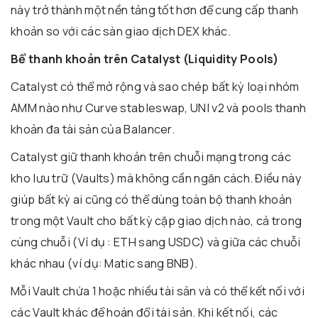
này trở thành một nền tảng tốt hơn để cung cấp thanh
khoản so với các sàn giao dịch DEX khác.
Bể thanh khoản trên Catalyst (Liquidity Pools)
Catalyst có thể mở rộng và sao chép bất kỳ loại nhóm
AMM nào như Curve stableswap, UNI v2 và pools thanh
khoản đa tài sản của Balancer.
Catalyst giữ thanh khoản trên chuỗi mạng trong các
kho lưu trữ (Vaults) mà không cần ngăn cách. Điều này
giúp bất kỳ ai cũng có thể dùng toàn bộ thanh khoản
trong một Vault cho bất kỳ cặp giao dịch nào, cả trong
cùng chuỗi (Ví dụ : ETH sang USDC) và giữa các chuỗi
khác nhau (ví dụ: Matic sang BNB).
Mỗi Vault chứa 1 hoặc nhiều tài sản và có thể kết nối với
các Vault khác để hoán đổi tài sản. Khi kết nối, các