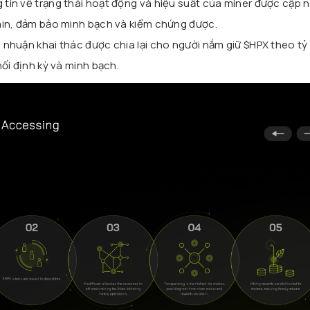
 tin về trạng thái hoạt động và hiệu suất của miner được cập n
in, đảm bảo minh bạch và kiểm chứng được.
ợi nhuận khai thác được chia lại cho người nắm giữ $HPX theo tỷ 
ối định kỳ và minh bạch.