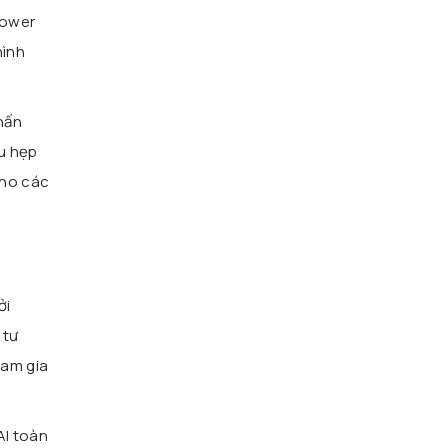
Power
hình
hấn
u hẹp
cho các
ởi
 tư
ham gia
AI toàn