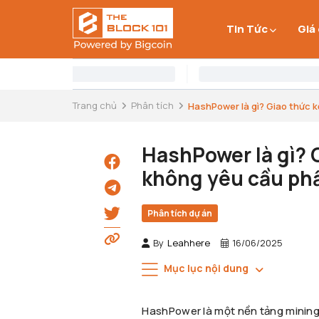
Tin Tức
Giá
Trang chủ
Phân tích
HashPower là gì? Giao thức kết
HashPower là gì? 
không yêu cầu ph
Phân tích dự án
By
Leahhere
16/06/2025
Mục lục nội dung
HashPower là một nền tảng mining