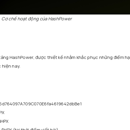
Cơ chế hoạt động của HashPower
 tảng HashPower, được thiết kế nhằm khắc phục những điểm h
 hiện nay.
A65d764097A709C070E6fa4619642dbBe1
HPX
$HPX
$HPX (tại thời điểm viết bài)