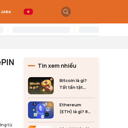
 Jobs
ePIN
Tin xem nhiều
Bitcoin là gì?
Tất tần tật
những thông tin
quan trọng về
Ethereum
Bitcoin
(ETH) là gì? 8
lưu ý không thể
ởng từ
bỏ qua khi đầu