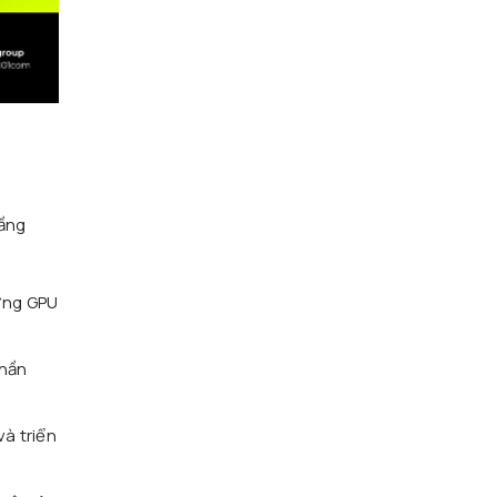
tầng
ứng GPU
phần
à triển