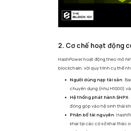
2. Cơ chế hoạt động 
HashPower hoạt động theo mô hình 
blockchain, với quy trình cụ thể n
Người dùng nạp tài sản
: B
chuyên dụng (như H1000) và
Hệ thống phát hành $HPX
:
đóng góp vào hệ sinh thái kh
Phân bổ tài nguyên
: HashP
khai tại các cơ sở khai thác o