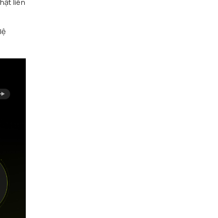
hật liên
lệ