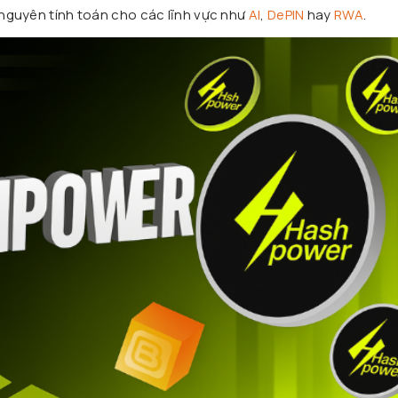
i nguyên tính toán cho các lĩnh vực như
AI
,
DePIN
hay
RWA
.