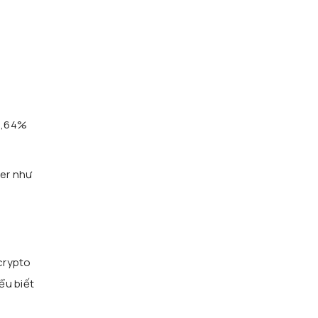
26,64%
er như
crypto
ểu biết