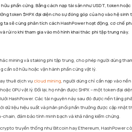
 hữu phần cứng. Bằng cách nạp tài sản như USDT, token hoặc
ởng token $HPX đại diện cho sự đóng góp của họ vào hệ sinh t
úng ta sẽ cùng phân tích cách HashPower hoạt động, cơ chế p
à rủi ro khi tham gia vào mô hình khai thác phi tập trung này.
thác mining và staking phi tập trung, cho phép người dùng tha
ng cần sở hữu hoặc vận hành phần cứng vật lý.
hay thuê dịch vụ
cloud mining
, người dùng chỉ cần nạp vào nền
hoặc GPU vật lý. Đổi lại, họ nhận được $HPX – một token đại di
lưới HashPower. Các tài nguyên này sau đó được nền tảng ph
 với dữ liệu hiệu suất và phân phối phần thưởng được cập nhật 
n-chain, đảm bảo tính minh bạch và khả năng kiểm chứng.
c crypto truyền thống như Bitcoin hay Ethereum, HashPower c