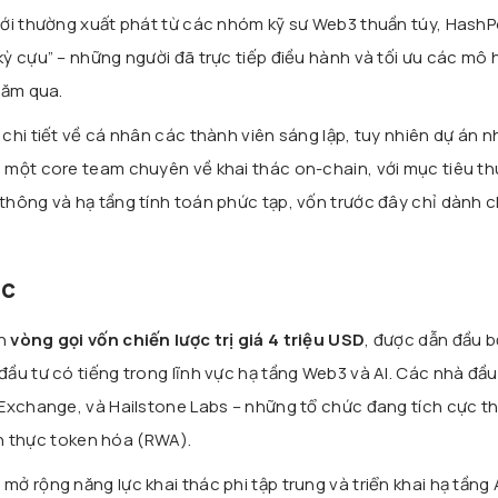
mới thường xuất phát từ các nhóm kỹ sư Web3 thuần túy, Hash
ỳ cựu” – những người đã trực tiếp điều hành và tối ưu các mô 
năm qua.
chi tiết về cá nhân các thành viên sáng lập, tuy nhiên dự án n
 một core team chuyên về khai thác on-chain, với mục tiêu th
thông và hạ tầng tính toán phức tạp, vốn trước đây chỉ dành 
ác
nh
vòng gọi vốn chiến lược trị giá 4 triệu USD
, được dẫn đầu b
ầu tư có tiếng trong lĩnh vực hạ tầng Web3 và AI. Các nhà đầu
Exchange, và Hailstone Labs – những tổ chức đang tích cực t
sản thực token hóa (RWA).
 rộng năng lực khai thác phi tập trung và triển khai hạ tầng 