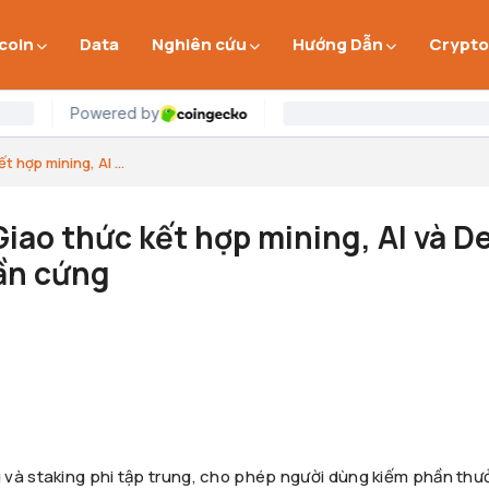
 coin
Data
Nghiên cứu
Hướng Dẫn
Crypto
 hợp mining, AI ...
Giao thức kết hợp mining, AI và D
ần cứng
 và staking phi tập trung, cho phép người dùng kiếm phần thư