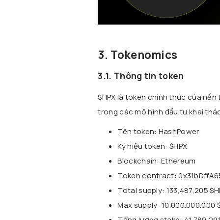
3. Tokenomics
3.1. Thông tin token
$HPX là token chính thức của nền
trong các mô hình đầu tư khai thác
Tên token: HashPower
Ký hiệu token: $HPX
Blockchain: Ethereum
Token contract: 0x31bDff
Total supply: 133,487,205 $
Max supply: 10.000.000.000 
Tổng lượng stake: 41,789,291 