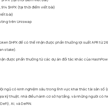
14 $HPX (tại thời điểm viết bài)
viết bài)
isting trên Uniswap
 token $HPX để có thể nhận được phần thưởng lợi suất APR từ 
an stake).
nhận được phần thưởng từ các dự án đối tác khác của HashPow
i ngũ có kinh nghiệm sâu trong lĩnh vực khai thác tài sản số (
ia kỹ thuật, nhà điều hành cơ sở hạ tầng, và những người có hi
DeFi), AI, và DePIN.