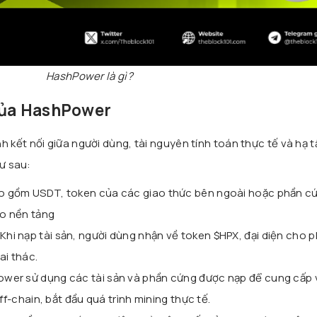
HashPower là gì?
của HashPower
kết nối giữa người dùng, tài nguyên tính toán thực tế và hạ 
hư sau:
ao gồm USDT, token của các giao thức bên ngoài hoặc phần c
o nền tảng
 Khi nạp tài sản, người dùng nhận về token $HPX, đại diện cho 
ai thác.
ower sử dụng các tài sản và phần cứng được nạp để cung cấp v
ff-chain, bắt đầu quá trình mining thực tế.