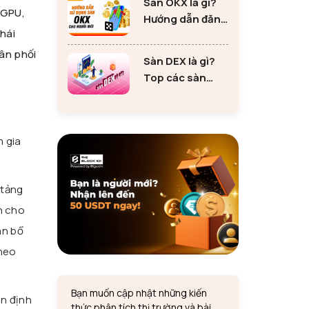
Sàn OKX là gì?
tư Ethereum
 GPU,
Hướng dẫn đăng
hái
ký sàn OKX đơn
giản cho người
hân phối
Sàn DEX là gì?
mới
Top các sàn
DEX lớn nhất thị
trường 2024
m gia
 tảng
ện cho
ân bổ
theo
Bạn muốn cập nhật những kiến
òn định
thức phân tích thị trường và bài