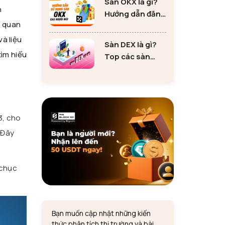
Sàn OKX là gì?
tư Ethereum
n
Hướng dẫn đăng
á quan
ký sàn OKX đơn
giản cho người
và liệu
Sàn DEX là gì?
mới
tìm hiểu
Top các sàn
DEX lớn nhất thị
trường 2024
3, cho
. Đây
 chục
Bạn muốn cập nhật những kiến
thức phân tích thị trường và bài