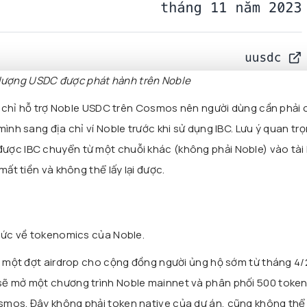
lượng USDC được phát hành trên Noble
cle chỉ hỗ trợ Noble USDC trên Cosmos nên người dùng cần phải
ình sang địa chỉ ví Noble trước khi sử dụng IBC. Lưu ý quan trọ
ược IBC chuyển từ một chuỗi khác (không phải Noble) vào tài
mất tiền và không thể lấy lại được.
thức về tokenomics của Noble.
ai một đợt airdrop cho cộng đồng người ủng hộ sớm từ tháng 4
sẽ mở một chương trình Noble mainnet và phân phối 500 toke
smos. Đây không phải token native của dự án, cũng không thể