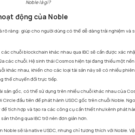
Noble là gì?
 hoạt động của Noble
há rõ ràng: giúp cho người dùng có thể dễ dàng trải nghiệm và 
ữa các chuỗi blockchain khác nhau qua IBC sẽ cần được xác nh
giữa các chuỗi. Hệ sinh thái Cosmos hiện tại đang thiếu một nền
ỗi khác nhau, khiến cho các loại tài sản này sẽ có nhiều phiê
g thể chuyển đổi trực tiếp.
 tài sản gốc, có thể sử dụng trên nhiều chuỗi khác nhau của C
i Circle đầu tiên để phát hành USDC gốc trên chuỗi Noble. Ngoà
để tích hợp và tạo ra các công cụ cần thiết như kênh phát hà
i sản thông qua IBC trở nên đơn giản hơn.
 Noble sẽ là native USDC, nhưng chỉ tương thích với Noble. Vậ