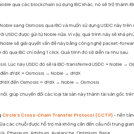
oble qua các blockchain sử dụng IBC khác, nó sẽ trở thành I
 Noble sang Osmosis qua IBC và muốn sử dụng USDC này trên 
i USDC được gửi từ Noble nữa. Vì vậy, quá trình này sẽ khá ph
Noble sẽ giải quyết vấn đề này bằng công nghệ packet-forwa
đó qua IBC chỉ bằng 1 click. Quá trình đó sẽ diễn ra như sau:
is. Lúc này USDC đó sẽ là IBC-transferred USDC = Noble → O
ó đến dYdX = Osmosis → Noble → dYdX
ừ dYdX đến Osmosis = dYdX → Noble → Osmosis
nối, giúp chuyển đổi các loại tài sản này thành tài sản gốc trê
g
Circle’s Cross-Chain Transfer Protocol (CCTP)
- nền tản
ữa các chuỗi được hỗ trợ mà không cần đến cầu nối trung gian
là: Ethereum, Arbitrum, Avalanche, Optimism, Base.