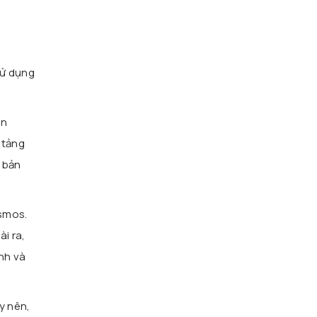
sử dụng
ận
 tảng
n bản
osmos.
i ra,
nh và
y nên,