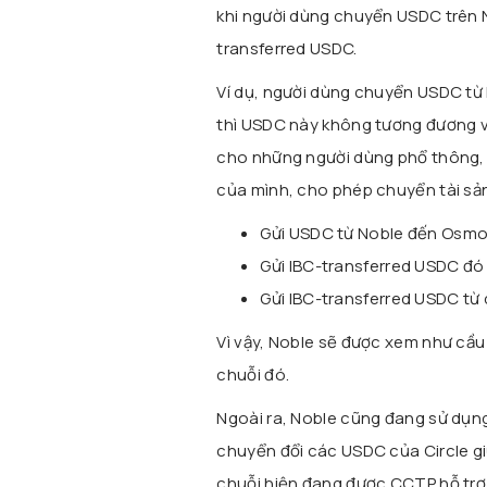
khi người dùng chuyển USDC trên N
transferred USDC.
Ví dụ, người dùng chuyển USDC từ
thì USDC này không tương đương vớ
cho những người dùng phổ thông, 
của mình, cho phép chuyển tài sản 
Gửi USDC từ Noble đến Osmos
Gửi IBC-transferred USDC đ
Gửi IBC-transferred USDC t
Vì vậy, Noble sẽ được xem như cầu 
chuỗi đó.
Ngoài ra, Noble cũng đang sử dụn
chuyển đổi các USDC của Circle gi
chuỗi hiện đang được CCTP hỗ trợ 