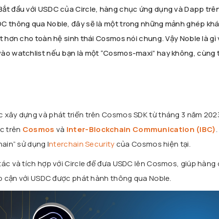
Bắt đầu với USDC của Circle, hàng chục ứng dụng và Dapp trê
DC thông qua Noble, đây sẽ là một trong những mảnh ghép kh
t hơn cho toàn hệ sinh thái Cosmos nói chung. Vậy Noble là gì 
vào watchlist nếu bạn là một “Cosmos-maxi” hay không, cùng 
c xây dựng và phát triển trên Cosmos SDK từ tháng 3 năm 202
ốc trên
Cosmos
và
Inter-Blockchain Communication (IBC)
hain” sử dụng I
nterchain Security
của Cosmos hiện tại.
tác và tích hợp với Circle để đưa USDC lên Cosmos, giúp hàng
iếp cận với USDC được phát hành thông qua Noble.