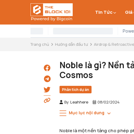
Tin Tức
Giá
Trang chủ
Hướng dẫn đầu tư
Airdrop & Retroactiv
Noble là gì? Nền t
Cosmos
Phân tích dự án
By
Leahhere
08/02/2024
Mục lục nội dung
Noble là một nền tảng cho phép phá