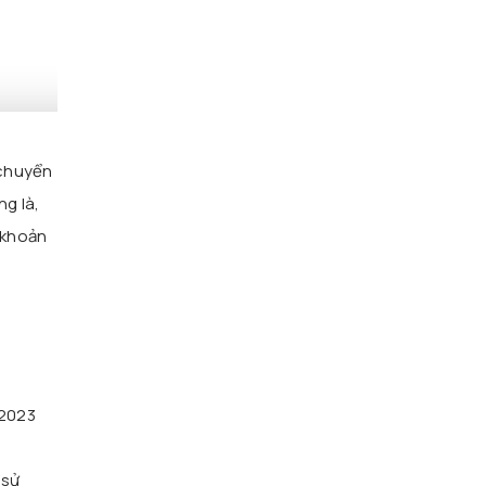
 chuyển
ng là,
 khoản
/2023
n
 sử