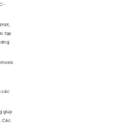
BC-
dYdX,
ức tạp
rding
smosis
n các
g giúp
. Các