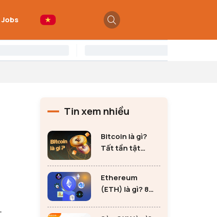
 Jobs
Tin xem nhiều
Bitcoin là gì?
Tất tần tật
những thông tin
quan trọng về
Ethereum
Bitcoin
(ETH) là gì? 8
lưu ý không thể
-
bỏ qua khi đầu