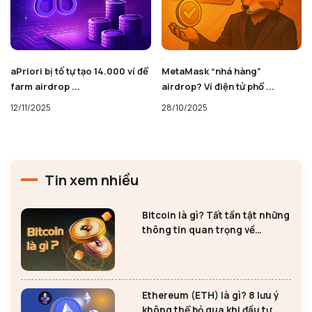
MetaMask “nhá hàng”
Polymarket xác nhận ra mắt
airdrop? Ví điện tử phổ ...
token POLY và ...
28/10/2025
25/10/2025
Tin xem nhiều
Bitcoin là gì? Tất tần tật những
thông tin quan trọng về
Bitcoin
Ethereum (ETH) là gì? 8 lưu ý
không thể bỏ qua khi đầu tư