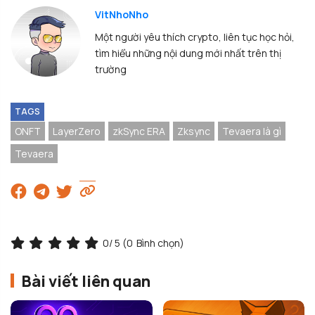
VitNhoNho
Một người yêu thích crypto, liên tục học hỏi,
tìm hiểu những nội dung mới nhất trên thị
trường
TAGS
ONFT
LayerZero
zkSync ERA
Zksync
Tevaera là gì
Tevaera
0
/ 5 (
0
Bình chọn)
Bài viết liên quan