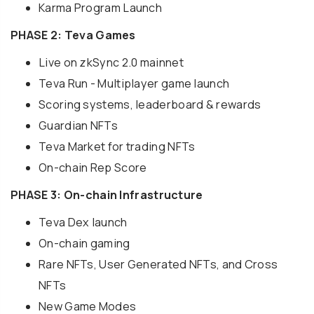
Karma Program Launch
PHASE 2: Teva Games
Live on zkSync 2.0 mainnet
Teva Run - Multiplayer game launch
Scoring systems, leaderboard & rewards
Guardian NFTs
Teva Market for trading NFTs
On-chain Rep Score
PHASE 3: On-chain Infrastructure
Teva Dex launch
On-chain gaming
Rare NFTs, User Generated NFTs, and Cross
NFTs
New Game Modes