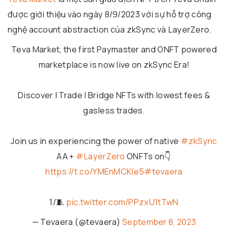
được giới thiệu vào ngày 8/9/2023 với sự hỗ trợ công
nghệ account abstraction của zkSync và LayerZero.
Teva Market, the first Paymaster and ONFT powered
marketplace is now live on zkSync Era!
Discover I Trade I Bridge NFTs with lowest fees &
gasless trades.
Join us in experiencing the power of native
#zkSync
AA +
#LayerZero
ONFTs on👇
https://t.co/YMEnMCKle5
#tevaera
1/🧵
pic.twitter.com/PPzxU1tTwN
— Tevaera (@tevaera)
September 8, 2023