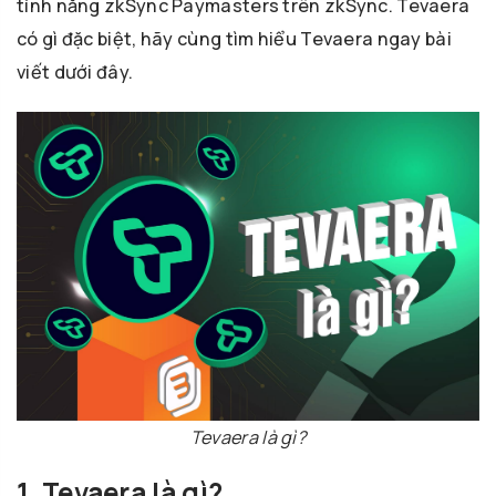
tính năng zkSync Paymasters trên zkSync. Tevaera
có gì đặc biệt, hãy cùng tìm hiểu Tevaera ngay bài
viết dưới đây.
Tevaera là gì?
1. Tevaera là gì?