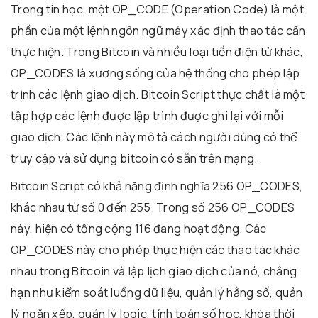
Trong tin học, một OP_CODE (Operation Code) là một
phần của một lệnh ngôn ngữ máy xác định thao tác cần
thực hiện. Trong Bitcoin và nhiều loại tiền điện tử khác,
OP_CODES là xương sống của hệ thống cho phép lập
trình các lệnh giao dịch. Bitcoin Script thực chất là một
tập hợp các lệnh được lập trình được ghi lại với mỗi
giao dịch. Các lệnh này mô tả cách người dùng có thể
truy cập và sử dụng bitcoin có sẵn trên mạng.
Bitcoin Script có khả năng định nghĩa 256 OP_CODES,
khác nhau từ số 0 đến 255. Trong số 256 OP_CODES
này, hiện có tổng cộng 116 đang hoạt động. Các
OP_CODES này cho phép thực hiện các thao tác khác
nhau trong Bitcoin và lập lịch giao dịch của nó, chẳng
hạn như kiểm soát luồng dữ liệu, quản lý hằng số, quản
lý ngăn xếp, quản lý logic, tính toán số học, khóa thời