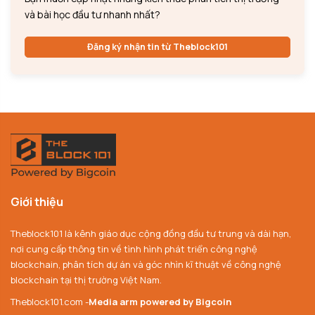
và bài học đầu tư nhanh nhất?
Đăng ký nhận tin từ Theblock101
Giới thiệu
Theblock101 là kênh giáo dục cộng đồng đầu tư trung và dài hạn,
nơi cung cấp thông tin về tình hình phát triển công nghệ
blockchain, phân tích dự án và góc nhìn kĩ thuật về công nghệ
blockchain tại thị trường Việt Nam.
Theblock101.com -
Media arm powered by Bigcoin