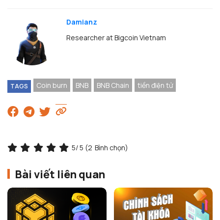
Damianz
Researcher at Bigcoin Vietnam
Coin burn
BNB
BNB Chain
tiền điện tử
TAGS
5
/ 5 (
2
Bình chọn)
Bài viết liên quan