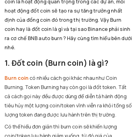
coin là hoạt động quan trọng trong các dự án, mỗi
hoạt động đốt coin sẽ tạo ra sự tăng trưởng nhất
định của đồng coin đó trong thị trường. Vậy Burn
coin hay là đốt coin là gì và tại sao Binance phải sinh
ra cơ chế BNB auto burn ? Hãy cùng tìm hiểu bên dưới
nhé.
1. Đốt coin (Burn coin) là gì?
Burn coin
có nhiều cách gọi khác nhau như Coin
Burning, Token Burning hay còn gọi là đốt token. Tất
cả cách gọi này đều được dùng để diễn tả hành động
tiêu hủy một lượng coin/token vĩnh viễn ra khỏi tổng số
lượng token đang được lưu hành trên thị trường.
Có thể hiểu đơn giản thì burn coin sẽ khiến lượng
coin/token lưu hành giảm xuống, từ đó giá của