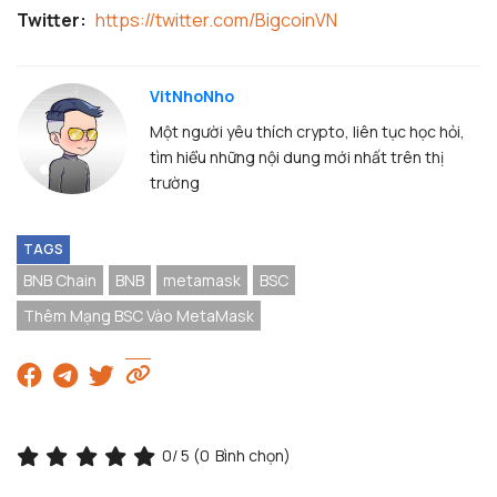
Twitter:
https://twitter.com/BigcoinVN
VitNhoNho
Một người yêu thích crypto, liên tục học hỏi,
tìm hiểu những nội dung mới nhất trên thị
trường
TAGS
BNB Chain
BNB
metamask
BSC
Thêm Mạng BSC Vào MetaMask
0
/ 5 (
0
Bình chọn)