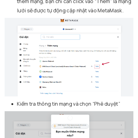
thêm mạng, bạn chỉ cần click vào “Thêm” là mạng
lưới sẽ được tự động cập nhật vào MetaMask.
Kiểm tra thông tin mạng và chọn “Phê duyệt”