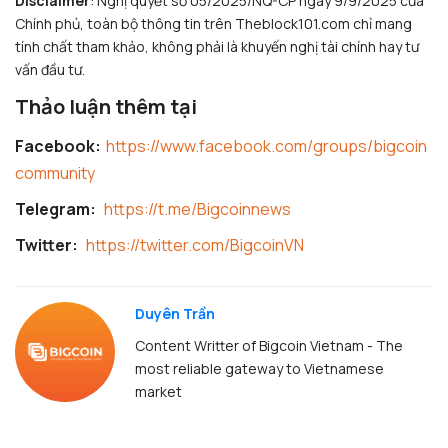
Disclaimer
: Nghị quyết số 05/2025/NQ-CP ngày 9/9/2025 của
Chính phủ, toàn bộ thông tin trên Theblock101.com chỉ mang
tính chất tham khảo, không phải là khuyến nghị tài chính hay tư
vấn đầu tư.
Thảo luận thêm tại
Facebook:
https://www.facebook.com/groups/bigcoin
community
Telegram:
https://t.me/Bigcoinnews
Twitter:
https://twitter.com/BigcoinVN
Duyên Trần
Content Writter of Bigcoin Vietnam - The
most reliable gateway to Vietnamese
market