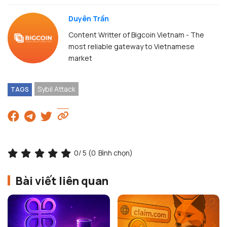
Duyên Trần
Content Writter of Bigcoin Vietnam - The
most reliable gateway to Vietnamese
market
Sybil Attack
TAGS
0
/ 5 (
0
Bình chọn)
Bài viết liên quan