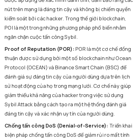
được áp dụng để xác minh danh tính, đảm bảo rằng các
nút trên mạng là đáng tin cậy và không bị chiếm quyền
kiểm soát bởi các hacker. Trong thế giới blockchain,
POI là một trong những phương pháp phổ biến nhằm
ngăn chặn cuộc tấn công Sybil.
Proof of Reputation (POR):
POR là một cơ chế đồng
thuận được sử dụng bởi một số blockchain như Ocean
Protocol (OCEAN) và Binance Smart Chain (BSC) để
đánh giá sự đáng tin cậy của người dùng dựa trên lịch
sử hoạt động của họ trong mạng lưới. Cơ chế này giúp
giảm thiểu khả năng của hacker trong việc sử dụng
Sybil Attack bằng cách tạo ra một hệ thống đánh giá
đáng tin cậy và xác nhận uy tín của người dùng.
Chống tấn công DoS (Denial-of-Service):
Triển khai
biện pháp chống tấn công DoS để giảm rủi ro mất tính