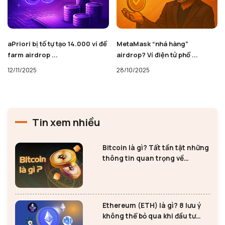
MetaMask “nhá hàng”
Polymarket xác nhận ra mắt
airdrop? Ví điện tử phổ ...
token POLY và ...
28/10/2025
25/10/2025
Tin xem nhiều
Bitcoin là gì? Tất tần tật những
thông tin quan trọng về
Bitcoin
Ethereum (ETH) là gì? 8 lưu ý
không thể bỏ qua khi đầu tư