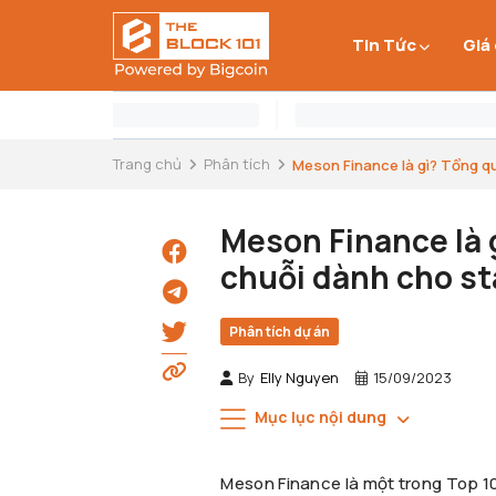
Tin Tức
Giá
Trang chủ
Phân tích
Meson Finance là gì? Tổng qua
Meson Finance là 
chuỗi dành cho st
Phân tích dự án
By
Elly Nguyen
15/09/2023
Mục lục nội dung
Meson Finance là một trong Top 10