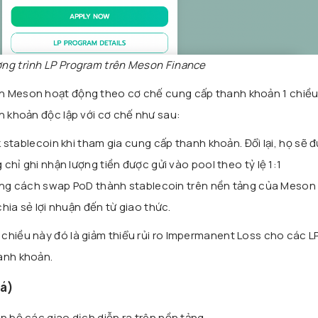
ng trình LP Program trên Meson Finance
n Meson hoạt động theo cơ chế cung cấp thanh khoản 1 chiều,
h khoản độc lập với cơ chế như sau:
stablecoin khi tham gia cung cấp thanh khoản. Đổi lại, họ sẽ 
chỉ ghi nhận lượng tiền được gửi vào pool theo tỷ lệ 1:1
ằng cách swap PoD thành stablecoin trên nền tảng của Meson
ia sẻ lợi nhuận đến từ giao thức.
chiều này đó là giảm thiểu rủi ro Impermanent Loss cho các L
anh khoản.
há)
n bộ các giao dịch diễn ra trên nền tảng.