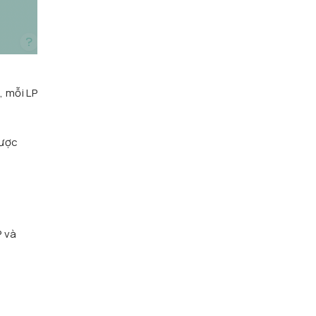
 mỗi LP
được
P và