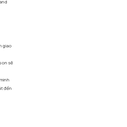
rand
n giao
son sẽ
 minh
ật đến