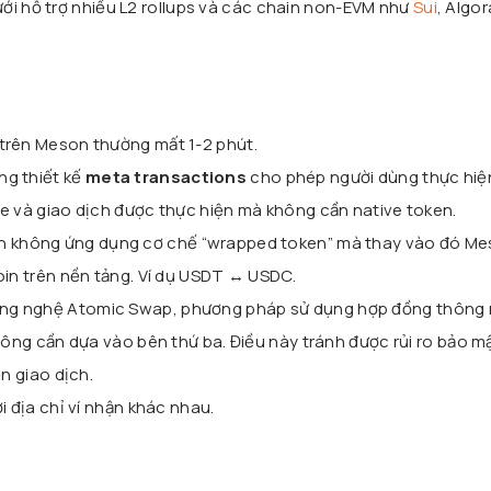
ới hỗ trợ nhiều L2 rollups và các chain non-EVM như
Sui
, Algo
 trên Meson thường mất 1-2 phút.
ng thiết kế
meta transactions
cho phép người dùng thực hiệ
e và giao dịch được thực hiện mà không cần native token.
n không ứng dụng cơ chế “wrapped token” mà thay vào đó Me
oin trên nền tảng. Ví dụ USDT ↔ USDC.
ng nghệ Atomic Swap, phương pháp sử dụng hợp đồng thông
không cần dựa vào bên thứ ba. Điều này tránh được rủi ro bảo m
ện giao dịch.
ới địa chỉ ví nhận khác nhau.