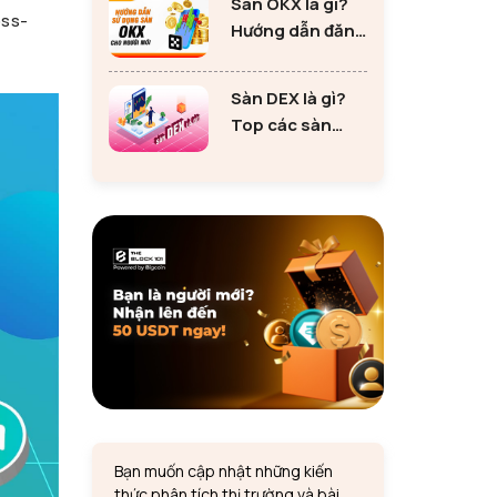
Sàn OKX là gì?
tư Ethereum
oss-
Hướng dẫn đăng
ký sàn OKX đơn
giản cho người
Sàn DEX là gì?
mới
Top các sàn
DEX lớn nhất thị
trường 2024
Bạn muốn cập nhật những kiến
thức phân tích thị trường và bài