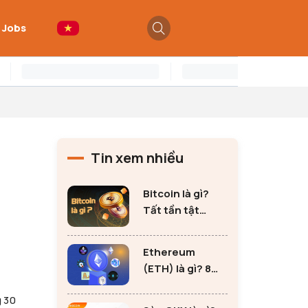
 Jobs
Tin xem nhiều
Bitcoin là gì?
Tất tần tật
những thông tin
quan trọng về
Ethereum
Bitcoin
(ETH) là gì? 8
lưu ý không thể
g 30
bỏ qua khi đầu