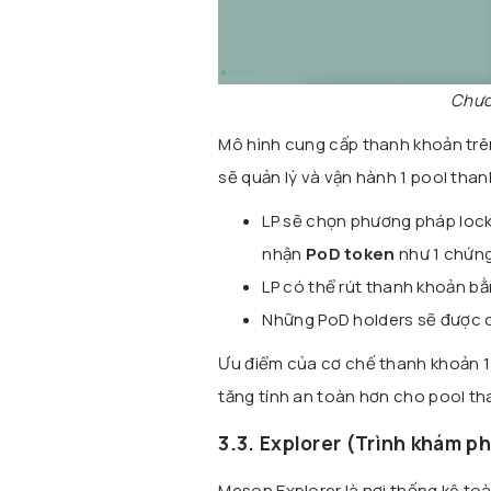
Chươ
Mô hình cung cấp thanh khoản trê
sẽ quản lý và vận hành 1 pool than
LP sẽ chọn phương pháp lock 
nhận
PoD token
như 1 chứng 
LP có thể rút thanh khoản b
Những PoD holders sẽ được ch
Ưu điểm của cơ chế thanh khoản 1 
tăng tính an toàn hơn cho pool th
3.3. Explorer (Trình khám p
Meson Explorer là nơi thống kê toà