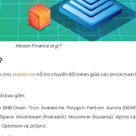
Meson Finance là gì?
?
h cho
stablecoin
hỗ trợ chuyển đổi token giữa các blockchain 
ưới bao gồm:
m, BNB Chain, Tron, Avalanche, Polygon, Fantom, Aurora (NEAR
Space, Moonbeam (Polkadot), Moonriver (Kusama), Aptos và
, Optimism và zkSync.