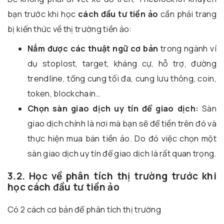
bạn trước khi học
cách đầu tư tiền ảo
cần phải trang
bị kiến thức về thị trường tiền ảo:
Nắm được các thuật ngữ cơ bản
trong ngành ví
dụ stoplost, target, kháng cự, hỗ trợ, đường
trendline, tổng cung tối đa, cung lưu thông, coin,
token, blockchain…
Chọn sàn giao dịch uy tín để giao dịch:
Sàn
giao dịch chính là nơi mà bạn sẽ để tiền trên đó và
thực hiện mua bán tiền ảo. Do đó việc chọn một
sàn giao dịch uy tín để giao dịch là rất quan trọng.
3.2. Học về phân tích thị trường trước khi
học cách đầu tư tiền ảo
Có 2 cách cơ bản để phân tích thị trường