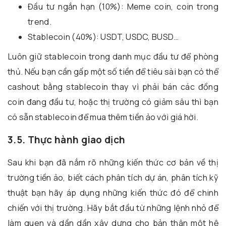
Đầu tư ngắn hạn (10%): Meme coin, coin trong
trend.
Stablecoin (40%): USDT, USDC, BUSD…
Luôn giữ stablecoin trong danh mục đầu tư để phòng
thủ. Nếu bạn cần gấp một số tiền để tiêu sài bạn có thể
cashout bằng stablecoin thay vì phải bán các đồng
coin đang đầu tư, hoặc thị trường có giảm sâu thì bạn
có sẵn stablecoin để mua thêm tiền ảo với giá hời.
3.5. Thực hành giao dịch
Sau khi bạn đã nắm rõ những kiến thức cơ bản về thị
trường tiền ảo, biết cách phân tích dự án, phân tích kỹ
thuật bạn hãy áp dụng những kiến thức đó để chinh
chiến với thị trường. Hãy bắt đầu từ những lệnh nhỏ để
làm quen và dần dần xây dựng cho bản thân một hệ