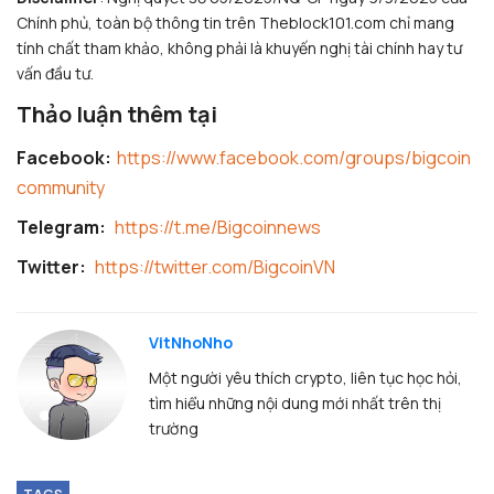
Chính phủ, toàn bộ thông tin trên Theblock101.com chỉ mang
tính chất tham khảo, không phải là khuyến nghị tài chính hay tư
vấn đầu tư.
Thảo luận thêm tại
Facebook:
https://www.facebook.com/groups/bigcoin
community
Telegram:
https://t.me/Bigcoinnews
Twitter:
https://twitter.com/BigcoinVN
VitNhoNho
Một người yêu thích crypto, liên tục học hỏi,
tìm hiểu những nội dung mới nhất trên thị
trường