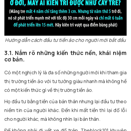
Hướng dẫn cách đầu tư tiền ảo cho người mới bắt đầu
3.1. Nắm rõ những kiến thức nền, khái niệm
cơ bản.
Có một nghịch lý là đa số những người mới khi tham gia
thị trường tiền ảo với tư tưởng giàu nhanh mà không hề
có một kiến thức gì về thị trường tiền ảo.
Họ đầu tư bằng tiền của bản thân nhưng lại đầu tư theo
niềm tin của người khác. Đến khi mất tiền thì lại đổ lỗi
cho người khác, mà không nhìn lại bản thân.
Để không phải đi vết xe đổ trên, Theblock101 khuyên