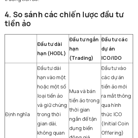
4. So sánh các chiến lược đầu tư
tiền ảo
Đầu tư ngắn
Đầu tư các
Đầu tư dài
hạn
dự án
hạn (HODL)
(Trading)
ICO/IDO
Đầu tư dài
Đầu tư vào
hạn vào một
các dự án
hoặc một số
tiền ảo mới
Mua và bán
loại tiền ảo
ra mắt thông
tiền ảo trong
và giữ chúng
qua hình
thời gian
Định nghĩa
trong thời
thức ICO
ngắn để tận
gian dài,
(Initial Coin
dụng biến
không quan
Offering)
động giá.