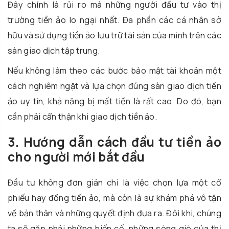
Đây chính là rủi ro mà những người đầu tư vào thị
trường tiền ảo lo ngại nhất. Đa phần các cá nhân sở
hữu và sử dụng tiền ảo lưu trữ tài sản của mình trên các
sàn giao dịch tập trung.
Nếu không làm theo các bước bảo mật tài khoản một
cách nghiêm ngặt và lựa chọn đúng sàn giao dịch tiền
ảo uy tín, khả năng bị mất tiền là rất cao. Do đó, bạn
cần phải cẩn thận khi giao dịch tiền ảo.
3. Hướng dẫn cách đầu tư tiền ảo
cho người mới bắt đầu
Đầu tư không đơn giản chỉ là việc chọn lựa một cổ
phiếu hay đồng tiền ảo, mà còn là sự khám phá vô tận
về bản thân và những quyết định đưa ra. Đôi khi, chúng
ta sẽ gặp phải những biến cố, những sóng gió của thị