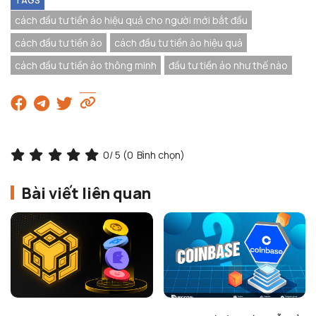
TAGS
cách đầu tư tiền ảo hiệu quả cho người mới bắt đầu
cách đầu tư tiền ảo
cách đầu tư tiền ảo hiệu quả
cách đầu tư tiền ảo thông minh
đầu tư tiền ảo như thế nào
0
/ 5 (
0
Bình chọn)
Bài viết liên quan