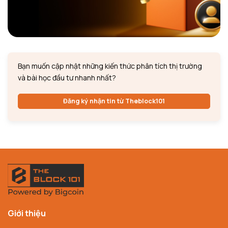
Bạn muốn cập nhật những kiến thức phân tích thị trường
và bài học đầu tư nhanh nhất?
Đăng ký nhận tin từ Theblock101
Giới thiệu