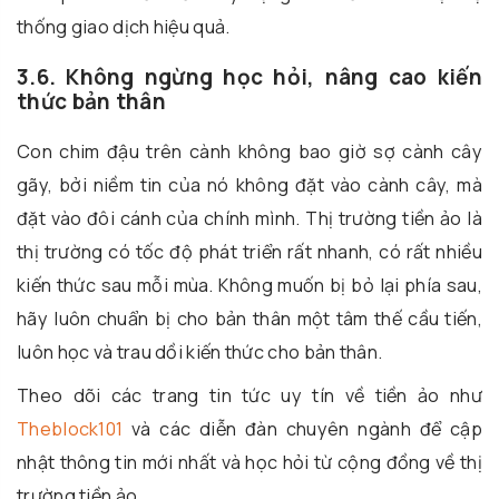
thống giao dịch hiệu quả.
3.6. Không ngừng học hỏi, nâng cao kiến
thức bản thân
Con chim đậu trên cành không bao giờ sợ cành cây
gãy, bởi niềm tin của nó không đặt vào cành cây, mà
đặt vào đôi cánh của chính mình. Thị trường tiền ảo là
thị trường có tốc độ phát triển rất nhanh, có rất nhiều
kiến thức sau mỗi mùa. Không muốn bị bỏ lại phía sau,
hãy luôn chuẩn bị cho bản thân một tâm thế cầu tiến,
luôn học và trau dồi kiến thức cho bản thân.
Theo dõi các trang tin tức uy tín về tiền ảo như
Theblock101
và các diễn đàn chuyên ngành để cập
nhật thông tin mới nhất và học hỏi từ cộng đồng về thị
trường tiền ảo.